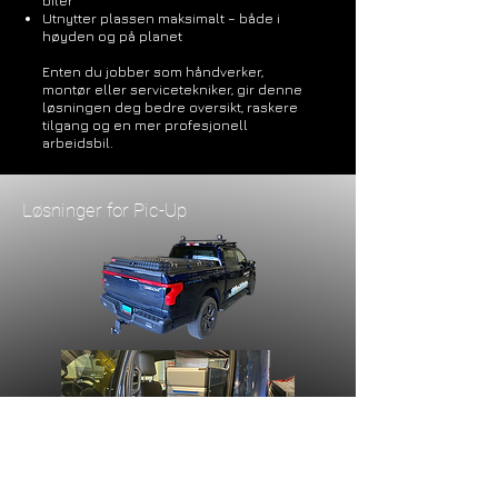
biler
Utnytter plassen maksimalt – både i
høyden og på planet
Enten du jobber som håndverker,
montør eller servicetekniker, gir denne
løsningen deg bedre oversikt, raskere
tilgang og en mer profesjonell
arbeidsbil.
Løsninger for Pic-Up