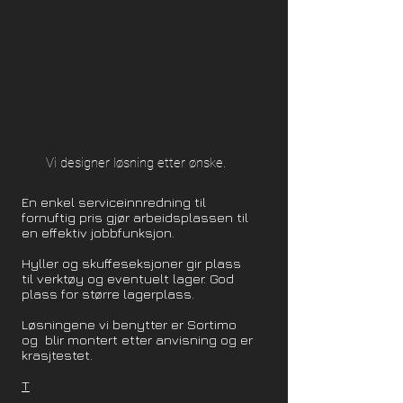
Vi designer løsning etter ønske.
En enkel serviceinnredning til
fornuftig pris gjør arbeidsplassen til
en effektiv jobbfunksjon.
Hyller og skuffeseksjoner gir plass
til verktøy og eventuelt lager. God
plass for større lagerplass.
Løsningene vi benytter er Sortimo
og blir montert etter anvisning og er
krasjtestet.
T