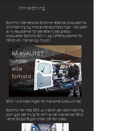
Innredning
Sortimo International GmbH er ledende produsent av
bilinnredning og mobile transportløsninger. Ved siden
av hyllesystemer for alle lette nyttekjøretøy
produserer Sortimo BOXX- og koffertsystemer for
håndtverk, handel og industri.
RÅ KVALITET
under
alle
forhold
SR5 – bilinnredningen for maksimal produktivitet.
Sortimo har med SR5 utviklet en serviceinnredning
som gjør det mulig for enhver serviceytende hånd­
verker å oppnå god orden på liten plass.